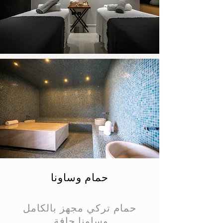
حمام وساونا
حمام تركي مجهز بالكامل
وساونا جافة.